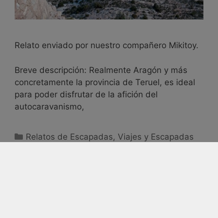
Relato enviado por nuestro compañero Mikitoy.
Breve descripción: Realmente Aragón y más
concretamente la provincia de Teruel, es ideal
para poder disfrutar de la afición del
autocaravanismo,
Relatos de Escapadas
,
Viajes y Escapadas
aragón
,
Maestrazgo
,
teruel
Deja un comentario