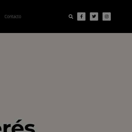
Contacto
erés