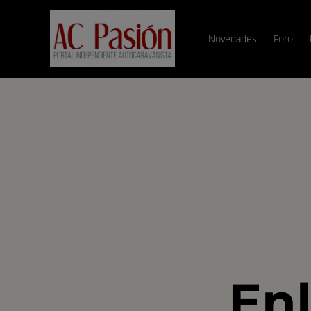
Novedades
Foro
Enl