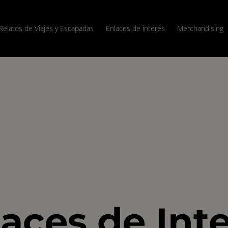
Relatos de Viajes y Escapadas
Enlaces de interés
Merchandising
aces de Int