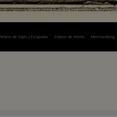
Relatos de Viajes y Escapadas
Enlaces de interés
Merchandising