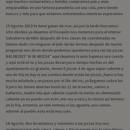
aquí muchos restaurantes y tiendas compramos pan y unas
empanadillas en una famosa panadería con una cola, pero tienen
bancos y tele para que estamos entretenidos mientras esperamos.
15 Agosto 2019 Ya tiene ganas de irse, así por la tarde buscamos
otro destino ya dejamos el fresquito nos metemos para el interior
Salvatierra da Miño después de tres clases de coordenadas no
hemos dado con ningunas al lado de las termas después de mucho
preguntar nos dicen donde podemos quedarnos para ver las pozas
N42.082915“ W 08 480224’’ aquí dejamos la auto bajamos una cuesta
y aquí está el rio y las pozas llevan poco tiempo hechas es del
ayuntamiento es gratuito, tienen 5 pozas 4 de agua súper caliente y
una de fría no hay ni una sombra donde están las pozas ,fuera si hay
mucha arboleda y un paseo por el filo del rio, ya llegamos sobre las
8 pero las tienen abiertas hasta las 11 de la noche, vamos a
bañarnos, madre mía que caliente cuando te metes es demasiado
caliente yo no puedo con esto ,me voy a otra y lo mismo así termino
en la fría, estamos un rato Antonio si las aguanta ,nos vamos
adormir al pueblo esto está muy solo.
16 Agosto, Nos levantamos y volvemos a las pozas hoy nos
podemos bajar más cerca, vamos a dar un paseo por la vera del rio