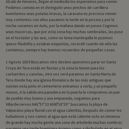
Alcalá de Henares, llegan al mediodía los esperamos para comer.
Pedimos comida en el chiringuito unos pinchos de carrillera
buenísimos unas patatas bravas, la caravana es preciosa vienen
muy contentos con ellos pasamos la tarde en la piscina y por la
noche cenamos en Auto, por la mañana dando un paseo Cogimos
unas mazorcas, que por esta zona hay muchas sembradas, las puse
en el tostador y las ase, como no tenia mantequilla le pusimos
queso filadelfia y estaban exquisitas, recordé cuando de niña las
comíamos, siempre hay buenos recuerdos de pequeñas cosas.
1 Agosto 2019 Buscamos otro destino queremos parar en Santa
Croya de Tera están en fiestas y la zona la tienen para los
cacharritos y casetas, otra vez será paramos en Santa Marta de
Tera donde hay una iglesia Románica de las más antiguas que
existen esta junto el cementerio entramos a verla, y un pequeño
museo, A la salida una panadera en la puerta le compramos un pan
de pueblo muy bueno y una empanada, seguimos para
Villardeciervos N41º57’32 W06º18’59’’ buscamos la playa de
Valparaíso playa fluvial con el agua calentita, Después de comer los
bañadores y nos vamos al agua que está caliente esto es inmenso
de grande hay mucha gente una zona de arboleda muchas sombras
pasamos una tarde buenísima Arianna como a disfrutado en el agua