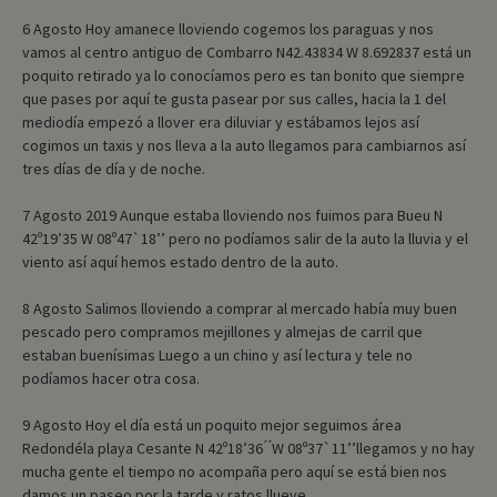
6 Agosto Hoy amanece lloviendo cogemos los paraguas y nos
vamos al centro antiguo de Combarro N42.43834 W 8.692837 está un
poquito retirado ya lo conocíamos pero es tan bonito que siempre
que pases por aquí te gusta pasear por sus calles, hacia la 1 del
mediodía empezó a llover era diluviar y estábamos lejos así
cogimos un taxis y nos lleva a la auto llegamos para cambiarnos así
tres días de día y de noche.
7 Agosto 2019 Aunque estaba lloviendo nos fuimos para Bueu N
42º19’35 W 08º47`18’’ pero no podíamos salir de la auto la lluvia y el
viento así aquí hemos estado dentro de la auto.
8 Agosto Salimos lloviendo a comprar al mercado había muy buen
pescado pero compramos mejillones y almejas de carril que
estaban buenísimas Luego a un chino y así lectura y tele no
podíamos hacer otra cosa.
9 Agosto Hoy el día está un poquito mejor seguimos área
Redondéla playa Cesante N 42º18’36 ́ ́W 08º37`11’’llegamos y no hay
mucha gente el tiempo no acompaña pero aquí se está bien nos
damos un paseo por la tarde y ratos llueve.