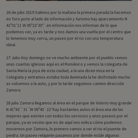
26 de julio 2019 Salimos por la mañana la primera parada la hacemos
en Toro justo al lado de información y turismo hay aparcamiento N
41º31’11 W 05º23’30’’ .en información nos informan de lo que
podemos ver, ya es tarde y nos damos una vuelta por el centro que
lo tenemos muy cerca, un paseo por el rio con una temperatura
ideal.
27 Julio Hoy domingo se ve mucho ambiente por el pueblo vemos
unas cuantas iglesias aquí es el Románico y vemos la colegiata de
Santa María la joya de esta ciudad, a la una dicen misa en la
Colegiata y entramos estaba toda iluminada la he disfrutado mucho
as volvemos a la auto, y por la tarde seguimos camino dirección
Zamora.
28 julio Zamora llegamos al área en el parque de Volorio muy grande
N 41º30 ́`31 ́ ́W 05º45`22“hay bastantes autos el área una de las
mejores que existen con todos los servicios y unos paseos por el
parque, ya un vecino que es de aquí nos indica cómo podemos
movernos por Zamora, lo primero vamos a ver el rio el puente de
piedra. Un paseo relajante pasamos por donde están algunas