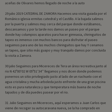
aceñas de Olivares hemos llegado de noche a la auto
29 julio 2019 CATEDRAL DE ZAMORA Hacemos una visita guiada por el
Románico iglesia ermitas catedral y el Castillo. A la bajada salimos
por la puerta y salimos muy cerca del parque donde estábamos,
descansamos y por la tarde nos damos un paseo por el parque
donde hay columpios aparatos para hacer gimnasia, chiringuitos de
tapeo es inmenso con muchos bancos para disfrutar el paseo
seguimos para uno de las muchos chiringuitos que hay Y cenamos
un tapeo, que sitio más guapo y muy tranquilo damos por concluida
la visita a Zamora.
30 julio Seguimos para Micereces de Tera un área recreativa junto al
rio N 42º00’02 W 05º51’34’’ llegamos y nos dicen donde podemos
ponernos un sitio privilegiado justo al lado de un riachuelo con el
agua cristalina y mucha arboleda justo enfrente de una gran piscina
esto es pura naturaleza y que temperatura más buena de noche
tapados y de día puedes pasear por el rio.
31 Julio Seguimos en Micereces, aquí esperamos a Juan Carlos que
viene de recoger su autocaravana nueva, se la ha comprado en