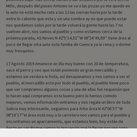
Miño, después del paseo Antonio se va a las pozas yo me quedo en
la auto no está mucho rato a las 12 las cierran hasta por la tarde
entre lo caliente que esta y sin una sombra ay no que puede estar
nos quedamos solos por la tarde volverá la gente hasta las 7 no
vuelven abrir, nos vamos al pueblo y como estamos cerca de la
próxima parada, AS Neves N 42º5’14,52’’W 08º24’49,69’’ tiene área al
poco de llegar otra auto esta familia de Cuenca ya la cena y a dormir
muy fresquitos .
17 Agosto 2019 Amanece un día muy bueno con 20 de temperatura,
saco el perro y veo que están poniendo un gran mercadillo y
estamos sin verdura ni fruta, así desayunamos y nos vamos a ver el
pueblo, el mercadillo esta por todo el pueblo, el pueblo tiene poco
que ver compramos algunos cosas y una de ellas fue requesón que
lo hacen aquí compramos esta bueno pero lo hemos comido
mejores, vemos información entramos y nos regala un libro de todo
Galicia muy interesante, seguimos para Arbo área N 42º06’57’’W
08º18’17’’el área está muy a la carretera nos vamos para el pueblo y
encontramos un aparcamiento, que estamos bien, hoy están de
fiesta es san Roque vemos la procesión que la llevan por una zona
de viñedos, la Iglesia la vemos por qué entra la procesión una