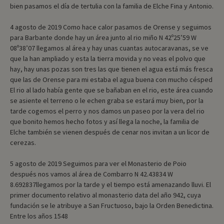
bien pasamos el día de tertulia con la familia de Elche Fina y Antonio.
4 agosto de 2019 Como hace calor pasamos de Orense y seguimos
para Barbante donde hay un área junto al rio miño N 42º25’59 W
08º38’07 llegamos al área y hay unas cuantas autocaravanas, se ve
que la han ampliado y esta la tierra movida y no veas el polvo que
hay, hay unas pozas son tres las que tienen el agua está más fresca
que las de Orense para mi estaba el agua buena con mucho césped
El rio al lado había gente que se bañaban en el rio, este área cuando
se asiente el terreno o le echen graba se estará muy bien, por la
tarde cogemos el perro y nos damos un paseo por la vera del rio
que bonito hemos hecho fotos y así llega la noche, la familia de
Elche también se vienen después de cenar nos invitan a un licor de
cerezas.
5 agosto de 2019 Seguimos para ver el Monasterio de Poio
después nos vamos al área de Combarro N 42.43834 W
8.692837llegamos por la tarde y el tiempo está amenazando lluvi. El
primer documento relativo al monasterio data del año 942, cuya
fundación se le atribuye a San Fructuoso, bajo la Orden Benedictina.
Entre los años 1548