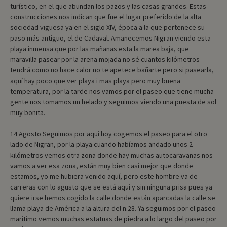
turístico, en el que abundan los pazos y las casas grandes. Estas
construcciones nos indican que fue el lugar preferido de la alta
sociedad viguesa ya en el siglo XIV, época a la que pertenece su
paso más antiguo, el de Cadaval. Amanecemos Nigran viendo esta
playa inmensa que por las mañanas esta la marea baja, que
maravilla pasear por la arena mojada no sé cuantos kilómetros
tendrá como no hace calor no te apetece bañarte pero si pasearla,
aquí hay poco que ver playa i mas playa pero muy buena
temperatura, por la tarde nos vamos por el paseo que tiene mucha
gente nos tomamos un helado y seguimos viendo una puesta de sol
muy bonita.
14 Agosto Seguimos por aquí hoy cogemos el paseo para el otro
lado de Nigran, por la playa cuando habíamos andado unos 2
kilómetros vemos otra zona donde hay muchas autocaravanas nos
vamos a ver esa zona, están muy bien casi mejor que donde
estamos, yo me hubiera venido aquí, pero este hombre va de
carreras con lo agusto que se está aquí y sin ninguna prisa pues ya
quiere irse hemos cogido la calle donde están aparcadas la calle se
llama playa de América a la altura del n.28. Ya seguimos por el paseo
marítimo vemos muchas estatuas de piedra a lo largo del paseo por