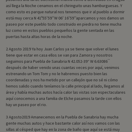
así llega la Noche cenamos en el chiringuito unas hamburguesas. Y
como esto es parque natural nos tenemos que ir al pueblo a dormir
está muy cerca N 41º55’59’’W 06’ 16’59’’aparcamos y nos damos un
paseo por este pueblo todo construido en piedra no tiene mucha
luz como en estos pueblos pequeños la gente sentada en las
puertas hasta altas horas de la noche.
2 Agosto 2019 Ya hoy Juan Carlos ya se tiene que volver el lunes
tiene que estar en casa ellos se van para Zamora y nosotros
seguimos para Puebla de Sanabria N 42.052-39“ W 6.63086 ́ ́
después de haber venido unas cuantas veces por aquí, venimos
estrenando un Tom Tom y no le habremos puesto bien las
coordenadas y nos ha metido por un callejón que no sé ni cómo
hemos salido cuando teníamos la calle principal al lado, llegamos al
área y había muchas autos hacía calor las vistas son espectaculares
aquí conocemos a una familia de Elche pasamos la tarde con ellos
hay un paseo por el rio.
3 Agosto2019 Amanecemos en la Puebla de Sanabria hay mucha
gente muchas autos y hace bastante calor así nos vamos con las
sillas al césped que hay en la zona de baño que aquí se está muy