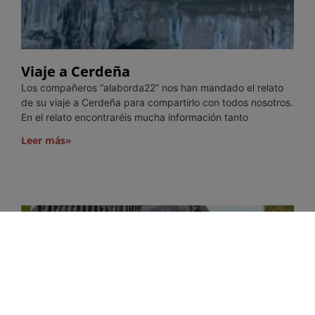
Viaje a Cerdeña
Los compañeros “alaborda22” nos han mandado el relato
de su viaje a Cerdeña para compartirlo con todos nosotros.
En el relato encontraréis mucha información tanto
Leer más»