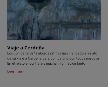
Viaje a Cerdeña
Los compañeros “alaborda22” nos han mandado el relato
de su viaje a Cerdeña para compartirlo con todos nosotros.
En el relato encontraréis mucha información tanto
Leer más»