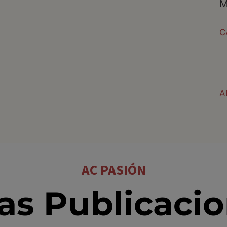
M
C
A
AC PASIÓN
as Publicaci