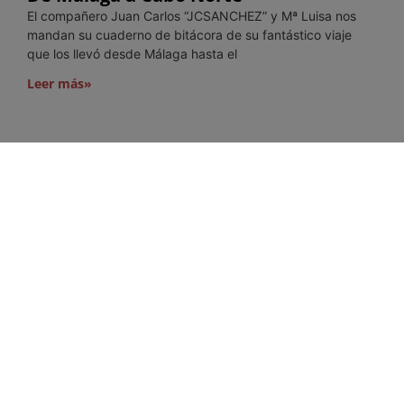
El compañero Juan Carlos “JCSANCHEZ” y Mª Luisa nos
mandan su cuaderno de bitácora de su fantástico viaje
que los llevó desde Málaga hasta el
Leer más»
Viaje a Cerdeña
Los compañeros “alaborda22” nos han mandado el relato