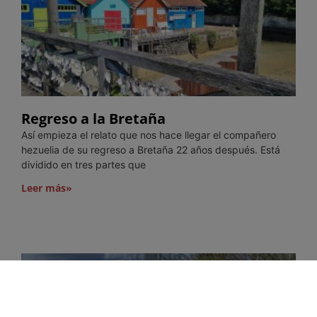
Regreso a la Bretaña
Así empieza el relato que nos hace llegar el compañero
hezuelia de su regreso a Bretaña 22 años después. Está
dividido en tres partes que
Leer más»