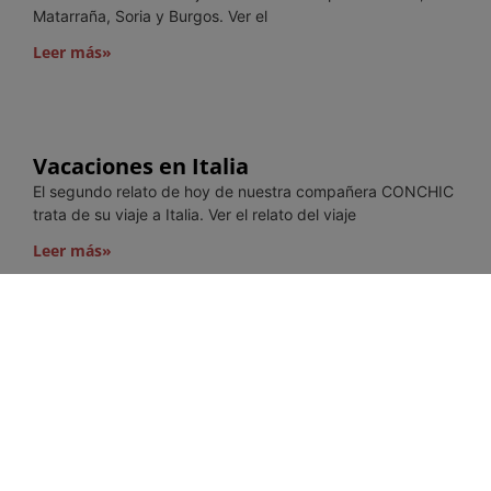
Matarraña, Soria y Burgos. Ver el
Leer más»
Vacaciones en Italia
El segundo relato de hoy de nuestra compañera CONCHIC
trata de su viaje a Italia. Ver el relato del viaje
Leer más»
De viaje por España
Hoy os traemos varios de relatos de viajes de nuestra
compañera CONCHIC, y empezamos con este viaje de 29
días por diferentes municipios Españoles. Ver
Leer más»