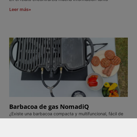
Leer más»
Barbacoa de gas NomadiQ
¿Existe una barbacoa compacta y multifuncional, fácil de
transportar y guardar, pero lo suficientemente grande para
una familia de 4 a 6 personas? Los diseñadores
Leer más»