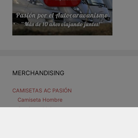
MERCHANDISING
CAMISETAS AC PASIÓN
Camiseta Hombre
Camiseta Mujer
Camiseta Niños
ADHESIVOS AC PASIÓN
Adhesivo Original