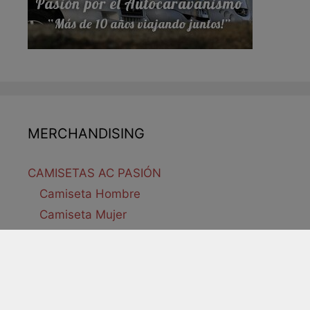
MERCHANDISING
CAMISETAS AC PASIÓN
Camiseta Hombre
Camiseta Mujer
Camiseta Niños
ADHESIVOS AC PASIÓN
Adhesivo Original
Adhesivo Nuevo