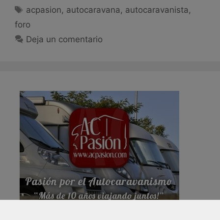
acpasion
,
autocaravana
,
autocaravanista
,
foro
Deja un comentario