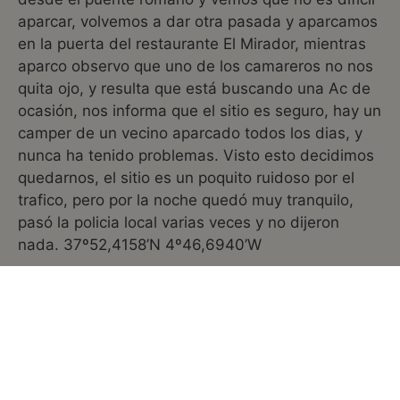
aparcar, volvemos a dar otra pasada y aparcamos
en la puerta del restaurante El Mirador, mientras
aparco observo que uno de los camareros no nos
quita ojo, y resulta que está buscando una Ac de
ocasión, nos informa que el sitio es seguro, hay un
camper de un vecino aparcado todos los dias, y
nunca ha tenido problemas. Visto esto decidimos
quedarnos, el sitio es un poquito ruidoso por el
trafico, pero por la noche quedó muy tranquilo,
pasó la policia local varias veces y no dijeron
nada. 37º52,4158’N 4º46,6940’W
Jueves 14 de octubre de 2010.
Nos hemos levantado temprano, y hemos llegado
a la puerta de la Mezquita a las 9h. La visita ha
sido un acierto, habia muy pocos visitantes, y era
un gozo pasear por su interior. Hemos vuelto a