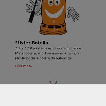
Mister Botella
Autor AC Pasión Hoy os vamos a hablar de
Mister Botella, el útil para poner y quitar el
regulador de la botella de butano de
Leer más»
1
2