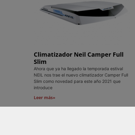
Climatizador Neil Camper Full
Slim
Ahora que ya ha llegado la temporada estival
NEIL nos trae el nuevo climatizador Camper Full
Slim como novedad para este año 2021 que
introduce
Leer más»