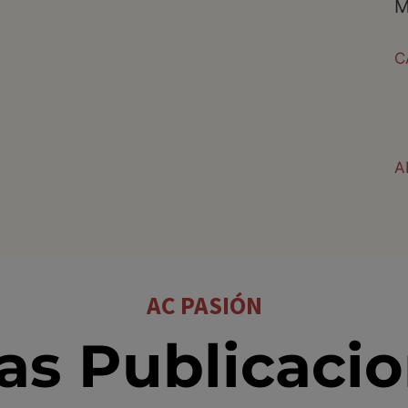
M
C
A
AC PASIÓN
as Publicaci