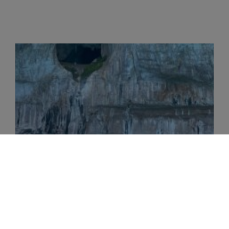
Viaje a Cerdeña
Los compañeros “alaborda22” nos han mandado el relato
de su viaje a Cerdeña para compartirlo con todos nosotros.
En el relato encontraréis mucha información tanto
Leer más»