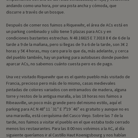
andando como una hora, por una pista ancha y cómoda, que
discurre a través de un bosque.
Después de comer nos fuimos a Riquewihr, el área de ACs está en
un parking combinado y sólo tiene 5 plazas para ACs y en
condiciones bastantes estrechas. N 48.16615 E 7.3018 8 € de 6 de la
tarde a 9 de la mañana, pero si llegas de 9 a 6 de la tarde, son 3€ 2
horas y 5€ 4 horas, muy caro para lo que da, más adelante, y cerca
del pueblo también, hay un parking para autobuses donde pueden
aparcar ACs, no sabemos cuánto cuesta pero es de pago.
Una vez visitado Riquewihr que es el quinto pueblo más visitado de
Francia, precioso pero más de lo mismo, casas medievales
pintadas de colores variados con entramados de madera, alguna
torre y restos de la antigua muralla, a las 18 horas nos fuimos a
Ribeauville, un poco más grande pero del mismo estilo, aquí el
parking para AC N 48º 11´31” E 7º19´46” es gratuito y aunque no es
una maravilla, está cerquísima del Casco Viejo. Sobre las 7 de la
tarde, nos fuimos a visitar el pueblo en el que estaba todo cerrado
menos los restaurantes. Para las 8:00 nos volvimos a la AC, al día
siguiente queríamos ir al Castillo Haut Koenigsbourg y nos habían