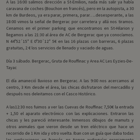
A las 16:00 salimos dirección a St-Emilion, nada más salir ya había
caravana de coches (Bouchon en francés), pero en la autopista, a 30
km de Burdeos, ya era parar, primera, parar…..desesperante, a las
18:00 vimos la señal de Bergerac por carretera y allá nos tiramos.
Cenamos en el primer parking que encontramos en St-Hilarion y
llegamos a las 21:30 al área de AC de Bergerac que ya conocíamos.
N 44º52´15” E 0º30´12” 5€ en las 16 plazas con barreras, 6 plazas
gratuitas, 2 € los servicios de llenado y vaciado de aguas.
Día 3 sábado. Bergerac, Gruta de Rouffinac y Area AC Les Eyzies-De-
Tayac
El día amaneció lluvioso en Bergerac. A las 9:00 nos acercamos al
centro, 3 Km desde el área, las chicas disfrutaron del mercadillo y
después nos deleitamos con el Casco Histórico.
A las12:30 nos fuimos a ver las Cuevas de Rouffinac 7,50€ la entrada
+ 1,50 el aparato electrónico con las explicaciones. Entraron las
chicas y les pareció interesante. Inmensos dibujos de mamuts y
otros animales que vieron desde un tren eléctrico que hace un
recorrido de 1 Km ida y otro vuelta. Iban con un guía que daba todas
las explicaciones en francés, no tienen audioguías propiamente