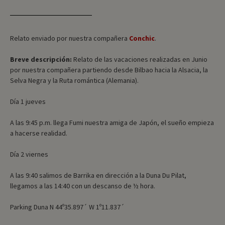
Relato enviado por nuestra compañera
Conchic
.
Breve descripción:
Relato de las vacaciones realizadas en Junio
por nuestra compañera partiendo desde Bilbao hacia la Alsacia, la
Selva Negra y la Ruta romántica (Alemania).
Día 1 jueves
A las 9:45 p.m. llega Fumi nuestra amiga de Japón, el sueño empieza
a hacerse realidad.
Día 2 viernes
A las 9:40 salimos de Barrika en dirección a la Duna Du Pilat,
llegamos a las 14:40 con un descanso de ½ hora.
Parking Duna N 44º35.897´ W 1º11.837´