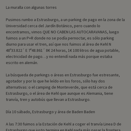
La muralla con algunas torres
Pusimos rumbo a Estrasburgo, a un parking de pago en la zona de la
Universidad cerca del Jardín Botánico, pero cuando lo
encontramos, vimos QUE NO CABEN LAS AUTOCARAVANAS, luego
fuimos a un P+R donde no se podía pernoctar, es sólo parking
diurno para usar el tren, así que nos fuimos al área de Kehl N
48º33.822´ E 7º48.861´ 8€ 24 horas, 1€ 100 litros de agua potable,
electricidad de pago…y no entendí nada más porque estaba
escrito en alemán.
La búsqueda de parkings o áreas en Estrasburgo fue estresante,
agotador y por lo que he leído en los foros, sólo hay dos
alternativas: o el camping de Monteverde, que está cerca de
Estrasburgo, o el área de Kehl que aunque es Alemania, tiene
tranvía, tren y autobús que llevan a Estrasburgo.
Día 10 sábado, Estrasburgo y área de Baden Baden
A las 7:30 fuimos a la Estación de Kehl a coger el tranvía Linea D de
Estrasburgo que justo termina en Kehl nada más pasar la frontera.