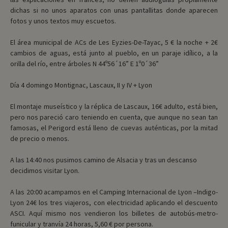
dichas si no unos aparatos con unas pantallitas donde aparecen
fotos y unos textos muy escuetos.
El área municipal de ACs de Les Eyzies-De-Tayac, 5 € la noche + 2€
cambios de aguas, está junto al pueblo, en un paraje idílico, a la
orilla del río, entre árboles N 44º56´16” E 1º0´36”
Día 4 domingo Montignac, Lascaux, II y IV + Lyon
El montaje museístico y la réplica de Lascaux, 16€ adulto, está bien,
pero nos pareció caro teniendo en cuenta, que aunque no sean tan
famosas, el Perigord está lleno de cuevas auténticas, por la mitad
de precio o menos.
A las 14:40 nos pusimos camino de Alsacia y tras un descanso
decidimos visitar Lyon.
A las 20:00 acampamos en el Camping Internacional de Lyon –Indigo-
Lyon 24€ los tres viajeros, con electricidad aplicando el descuento
ASCI. Aquí mismo nos vendieron los billetes de autobús-metro-
funicular y tranvía 24 horas, 5,60 € por persona.