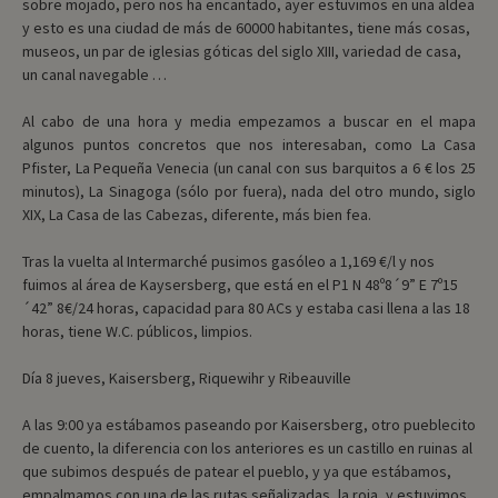
sobre mojado, pero nos ha encantado, ayer estuvimos en una aldea
y esto es una ciudad de más de 60000 habitantes, tiene más cosas,
museos, un par de iglesias góticas del siglo XIII, variedad de casa,
un canal navegable …
Al cabo de una hora y media empezamos a buscar en el mapa
algunos puntos concretos que nos interesaban, como La Casa
Pfister, La Pequeña Venecia (un canal con sus barquitos a 6 € los 25
minutos), La Sinagoga (sólo por fuera), nada del otro mundo, siglo
XIX, La Casa de las Cabezas, diferente, más bien fea.
Tras la vuelta al Intermarché pusimos gasóleo a 1,169 €/l y nos
fuimos al área de Kaysersberg, que está en el P1 N 48º8´9” E 7º15
´42” 8€/24 horas, capacidad para 80 ACs y estaba casi llena a las 18
horas, tiene W.C. públicos, limpios.
Día 8 jueves, Kaisersberg, Riquewihr y Ribeauville
A las 9:00 ya estábamos paseando por Kaisersberg, otro pueblecito
de cuento, la diferencia con los anteriores es un castillo en ruinas al
que subimos después de patear el pueblo, y ya que estábamos,
empalmamos con una de las rutas señalizadas, la roja, y estuvimos