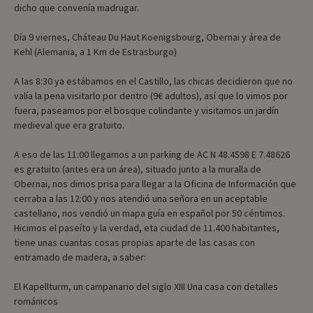
dicho que convenía madrugar.
Día 9 viernes, Cháteau Du Haut Koenigsbourg, Obernai y área de
Kehl (Alemania, a 1 Km de Estrasburgo)
A las 8:30 ya estábamos en el Castillo, las chicas decidieron que no
valía la pena visitarlo por dentro (9€ adultos), así que lo vimos por
fuera, paseamos por el bosque colindante y visitamos un jardín
medieval que era gratuito.
A eso de las 11:00 llegamos a un parking de AC N 48.4598 E 7.48626
es gratuito (antes era un área), situado junto a la muralla de
Obernai, nos dimos prisa para llegar a la Oficina de Información que
cerraba a las 12:00 y nos atendió una señora en un aceptable
castellano, nos vendió un mapa guía en español por 50 céntimos.
Hicimos el paseíto y la verdad, eta ciudad de 11.400 habitantes,
tiene unas cuantas cosas propias aparte de las casas con
entramado de madera, a saber:
El Kapellturm, un campanario del siglo XIII Una casa con detalles
románicos