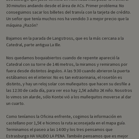
30 minutos andando desde el área de ACs. Primer problema: No
conseguimos sacar los billetes del tranvía con la tarjeta de crédito.
Un señor que tenía muchos nos ha vendido 3 a mejor precio que la
máquina ¿Razón?
Bajamos en la parada de Langstross, que es la más cercana a la
Catedral, parte antigua La Ille.
Nos quedamos boquiabiertos cuando de repente apareció la
Catedral con su torre de 146 metros, la miramos y remiramos por
fuera desde distintos ángulos. A las 9:30 cuando abrieron la puerta
estábamos en el interior. No es tan extraorinaria, el rosetón es
distinto, y hay un reloj solar con muñequitos que hacen su desfile a
las 12:30 de cada día, para ver eso hay 2,5€ adulto 2€ niño. Nosotros
lo vimos sin alarde, sólo Kontxi vió a los muñequitos moverse al dar
un cuarto.
Como teníamos la Oficina enfrente, cogimos la información en
castellano por 1,5€ e hicimos la ruta aconsejada en el mapa guía.
Terminamos el paseo a las 14:00 y los tres pensamos que
Estrasburgo HA VALIDO LA PENA. También pensamos que es mejor