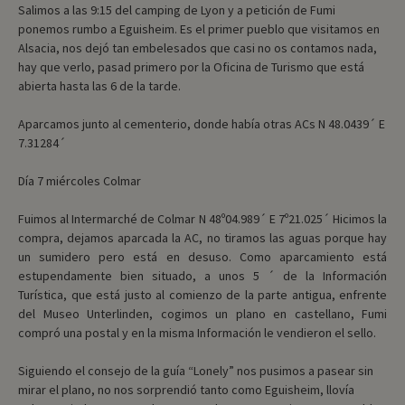
Salimos a las 9:15 del camping de Lyon y a petición de Fumi
ponemos rumbo a Eguisheim. Es el primer pueblo que visitamos en
Alsacia, nos dejó tan embelesados que casi no os contamos nada,
hay que verlo, pasad primero por la Oficina de Turismo que está
abierta hasta las 6 de la tarde.
Aparcamos junto al cementerio, donde había otras ACs N 48.0439´ E
7.31284´
Día 7 miércoles Colmar
Fuimos al Intermarché de Colmar N 48º04.989´ E 7º21.025´ Hicimos la
compra, dejamos aparcada la AC, no tiramos las aguas porque hay
un sumidero pero está en desuso. Como aparcamiento está
estupendamente bien situado, a unos 5 ´ de la Información
Turística, que está justo al comienzo de la parte antigua, enfrente
del Museo Unterlinden, cogimos un plano en castellano, Fumi
compró una postal y en la misma Información le vendieron el sello.
Siguiendo el consejo de la guía “Lonely” nos pusimos a pasear sin
mirar el plano, no nos sorprendió tanto como Eguisheim, llovía