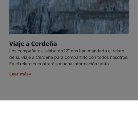
Viaje a Cerdeña
Los compañeros “alaborda22” nos han mandado el relato
de su viaje a Cerdeña para compartirlo con todos nosotros.
En el relato encontraréis mucha información tanto
Leer más»