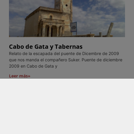
Cabo de Gata y Tabernas
Relato de la escapada del puente de Dicembre de 2009
que nos manda el compañero Suker. Puente de diciembre
2009 en Cabo de Gata y
Leer más»
1
…
29
30
31
AC PASION
AC PASIÓN es un espacio dedicado exclusivamente al mundo
del autocaravanismo creado para todos aquellos amantes de
este modo de viajar.