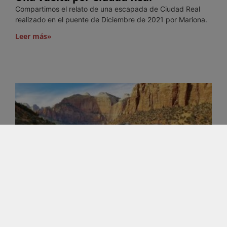
Compartimos el relato de una escapada de Ciudad Real
realizado en el puente de Diciembre de 2021 por Mariona.
Leer más»
Viaje a Canadá, USA y toda
Hispanoamérica
El compañero Diego Bali nos trae este relato de su gran