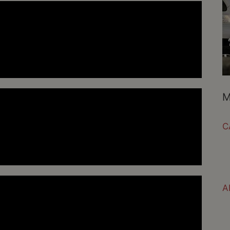
M
C
A