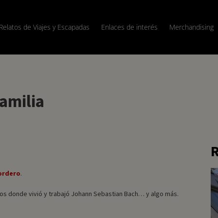
Relatos de Viajes y Escapadas
Enlaces de interés
Merchandising
amilia
R
ordero
.
tios donde vivió y trabajó Johann Sebastian Bach… y algo más.