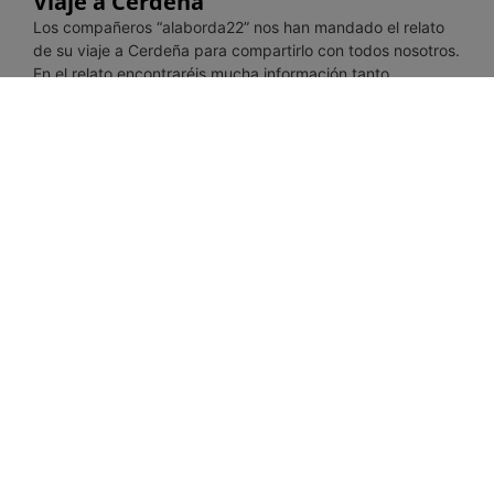
Viaje a Cerdeña
Los compañeros “alaborda22” nos han mandado el relato
de su viaje a Cerdeña para compartirlo con todos nosotros.
En el relato encontraréis mucha información tanto
Leer más»
Barbacoa de gas NomadiQ
¿Existe una barbacoa compacta y multifuncional, fácil de