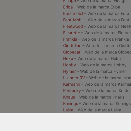
Elnagh
– Web de la marca Elnagh
Eriba
– Web de la marca Eriba
Eura mobil
– Web de la marca Eura 
Fent-Mobil
– Web de la marca Fent-
Fleetwood
– Web de la marca Flee
Fleurette
– Web de la marca Fleuret
Frankia
– Web de la marca Frankia
Giotti-line
– Web de la marca Giotti-
Globecar
– Web de la marca Globe
Heku
– Web de la marca Heku
Hobby
– Web de la marca Hobby
Hymer
– Web de la marca Hymer
Islander RV
– Web de la marca Isla
Karmann
– Web de la marca Karma
Kentucky
– Web de la marca Kentu
Knaus
– Web de la marca Knaus
Konings
– Web de la marca Konings
Laika
– Web de la marca Laika
LeVoyageur
– Web de la marca LeV
Liberty Coach
– Web de la marca L
Lmc
– Web de la marca Lmc