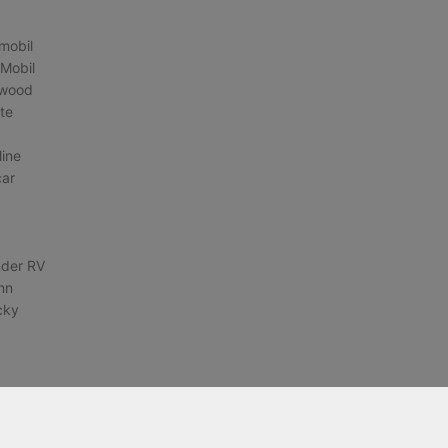
mobil
Mobil
twood
te
line
car
nder RV
nn
cky
oyageur
iberty Coach