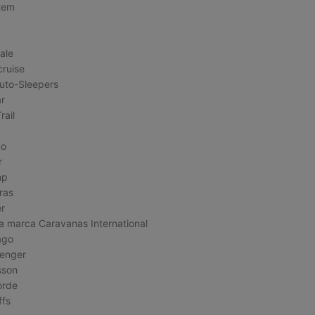
tem
ale
ruise
uto-Sleepers
r
rail
mo
r
mp
ras
r
a marca Caravanas International
ago
lenger
sson
orde
ffs