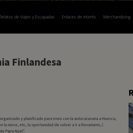
Relatos de Viajes y Escapadas
Enlaces de interés
Merchandising
ia Finlandesa
R
rganizado y planificado para irnos con la autocaravana a Huesca,
 la nieve, etc, la oportunidad de volver a ir a Rovaniemi, (
 de Papa Noel”.