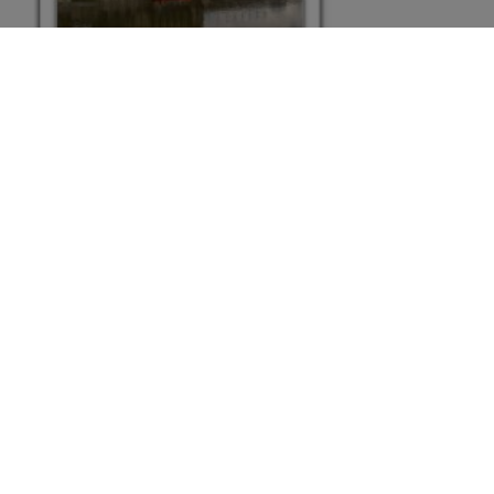
Alemania y Praga
El compañero Josearanjuez nos trae este viaje a Alemania
y Praga de su serie de viajes por Europa. Al final
encontraréis el pdf para descargar
Leer más»