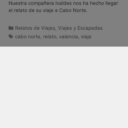
Nuestra compañera Ivaldes nos ha hecho llegar
el relato de su viaje a Cabo Norte.
Relatos de Viajes
,
Viajes y Escapadas
cabo norte
,
relato
,
valencia
,
viaje
Viaje a Galicia 2015
13/12/2016
por
AC Pasión